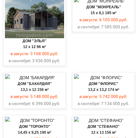
ДОМ "МОНРЕАЛЬ"
15 x 8,1
185 м²
в августе:
6 105 000 руб.
в сентябрe:
7 585 000 руб.
ДОМ "ЭЛЬЯ"
12 х 12
96 м²
в августе:
3 168 000 руб.
в сентябрe:
3 936 000 руб.
ДОМ "БАКАРДИЯ"
ДОМ "ФЛОРИС"
13,1 x 12
156 м²
13,2 x 13,2
174 м²
в августе:
5 148 000 руб.
в августе:
5 742 000 руб.
в сентябрe:
6 396 000 руб.
в сентябрe:
7 134 000 руб.
ДОМ "ТОРОНТО"
ДОМ "СТЕФАНО"
14,45 x 9,25
190 м²
12 х 13
156 м²